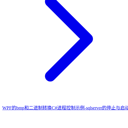
WPF的bmp和二进制转换
C#进程控制示例-sqlserver的停止与启