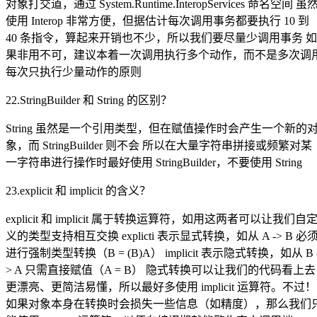
对象打交道，通过 System.Runtime.InteropServices 命名空间 虽
使用 Interop 非常方便，但据估计每次调用事务都要执行 10 到
40 条指令，算起来开销也不少，所以我们要尽量少调用事务 如
果非用不可，建议本着一次调用执行多个动作，而不是多次调
每次只执行少量动作的原则
22.StringBuilder 和 String 的区别？
String 虽然是一个引用类型，但在赋值操作时会产生一个新的
象，而 StringBuilder 则不会 所以在大量字符串拼接或频繁对某
一字符串进行操作时最好使用 StringBuilder，不要使用 String
23.explicit 和 implicit 的含义？
explicit 和 implicit 属于转换运算符，如用这两者可以让我们自
义的类型支持相互交换 explicti 表示显式转换，如从 A -> B 必
进行强制类型转换（B = (B)A） implicit 表示隐式转换，如从 B 
> A 只需直接赋值（A = B） 隐式转换可以让我们的代码看上去
更漂亮、更简洁易懂，所以最好多使用 implicit 运算符。不过！
如果对象本身在转换时会损失一些信息（如精度），那么我们