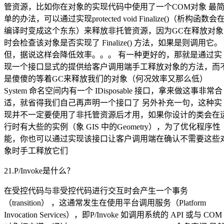
管资源，比如你在对象的实现代码中使用了一个COM对象 最
单的办法，可以通过实现protected void Finalize()（析构函数会
编译时变成这个东东）来释放非托管资源，因为GC在释放对象
时会检查该对象是否实现了 Finalize() 方法，如果是则调用它。
但，据说这样会降低效率。。。 有一种更好的，那就是通过实
现一个接口显式的提供给客户调用端手工释放对象的方法，而
是傻傻的等着GC来释放我们的对象（何况效率又那么低）
System 命名空间内有一个 IDisposable 接口，拿来做这事非常合
适，就省得我们自己再声明一个接口了 另外补充一句，这种实
现并不一定要使用了非托管资源后才用，如果你设计的类会在
行时有大些的实例（象 GIS 中的Geometry），为了优化程序性
能，你也可以通过实现该接口让客户调用端在确认不需要这些
象时手工释放它们
21.P/Invoke是什么？
在受控代码与非受控代码进行交互时会产生一个事务
（transition） ，这通常发生在使用平台调用服务（Platform
Invocation Services），即P/Invoke 如调用系统的 API 或与 COM