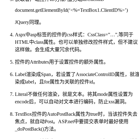
document.getElementById(‘<%=TextBox1.ClientID%>’)
JQuery同理。
Aspx中asp标签的控件的css样式：CssClass=”…”,等同于
HTML中class属性。也可以单独修改控件样式，但不建议
这样做。会生成大量冗余代码。
控件的Attributes用于设置控件的额外属性。
Label渲染成Span，若设置了AssociateControlID属性，就
染成label，且for属性为关联的控件id。
Literal不做任何渲染，就是文本。将其mode属性设置为
encode后，可以自动对文本进行编码，防止xss漏洞。
TextBox控件的AutoPostBack属性为true时，当该控件失去
焦点，就自动Post。ASP.net中要提交表单时最好使用
_doPostBack()方法。