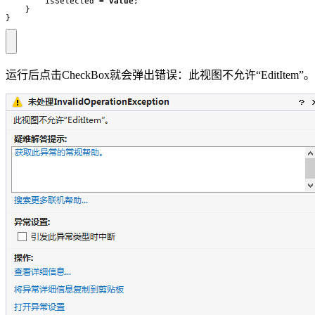
isSelected
=
value
;
}
}
运行后点击CheckBox就会弹出错误：此视图不允许“EditItem”。