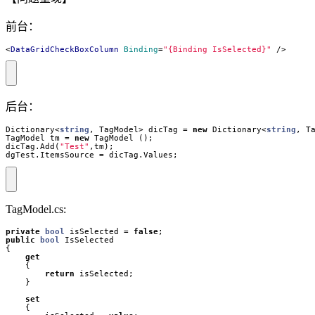
前台：
<
DataGridCheckBoxColumn
Binding
=
"{Binding IsSelected}"
/>
后台：
Dictionary
<
string
,
TagModel
>
dicTag
=
new
Dictionary
<
string
,
T
TagModel
tm
=
new
TagModel
();
dicTag
.
Add
(
"Test"
,
tm
);
dgTest
.
ItemsSource
=
dicTag
.
Values
;
TagModel.cs:
private
bool
isSelected
=
false
;
public
bool
IsSelected
{
get
{
return
isSelected
;
}
set
{