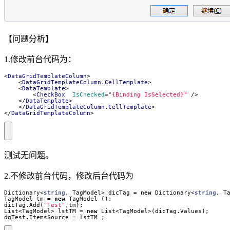
【问题分析】
1.修改前台代码为：
<
DataGridTemplateColumn
>
<
DataGridTemplateColumn.CellTemplate
>
<
DataTemplate
>
<
CheckBox
IsChecked
=
"{Binding IsSelected}"
/>
</
DataTemplate
>
</
DataGridTemplateColumn.CellTemplate
>
</
DataGridTemplateColumn
>
测试无问题。
2.不修改前台代码，修改后台代码为
Dictionary
<
string
,
TagModel
>
dicTag
=
new
Dictionary
<
string
,
T
TagModel
tm
=
new
TagModel
();
dicTag
.
Add
(
"Test"
,
tm
);
List
<
TagModel
>
lstTM
=
new
List
<
TagModel
>(
dicTag
.
Values
);
dgTest
.
ItemsSource
=
lstTM
;