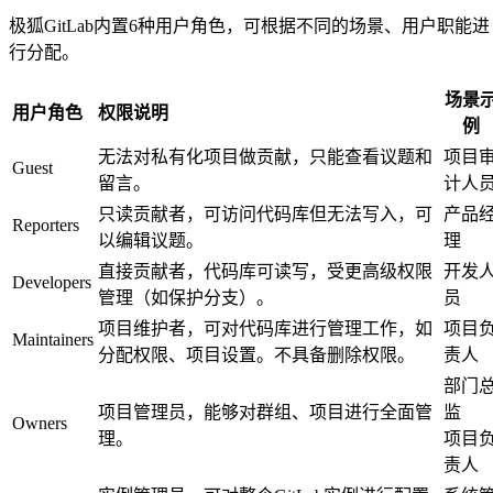
极狐GitLab内置6种用户角色，可根据不同的场景、用户职能进
行分配。
场景
用户角色
权限说明
例
无法对私有化项目做贡献，只能查看议题和
项目
Guest
留言。
计人
只读贡献者，可访问代码库但无法写入，可
产品
Reporters
以编辑议题。
理
直接贡献者，代码库可读写，受更高级权限
开发
Developers
管理（如保护分支）。
员
项目维护者，可对代码库进行管理工作，如
项目
Maintainers
分配权限、项目设置。不具备删除权限。
责人
部门
项目管理员，能够对群组、项目进行全面管
监
Owners
理。
项目
责人