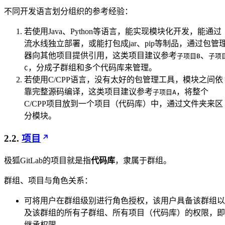
不同开发语言划分组织的参考经验：
若使用Java、Python等语言，能实现模块化开发，能通过
流水线独立部署，或能打包成jar、pip等制品，通过包管
器向其他项目提供引用，这类项目建议参考
、
子项目B
子项
，分成子群组和多个代码库来管理。
C
若使用C/CPP语言，没有太好的包管理工具，模块之间依
靠完整源码编译，这类项目建议参考
，将整个
子项目A
C/CPP项目放到一个项目（代码库）中，通过文件夹来区
分模块。
2.2.
项目
极狐GitLab的项目就是指
代码库
，隶属于群组。
群组、项目与角色关系：
可将用户在群组级别进行角色授权，该用户具备该群组以
及该群组的所有子群组、所有项目（代码库）的权限，即
继承权限。