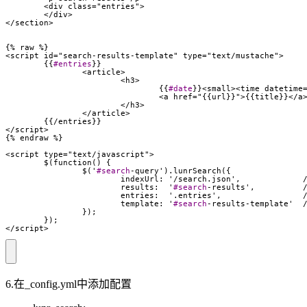
	{{
#entries
				{{
#date
		$('
#search
			indexUrl: '/search.json',             
			results:  '
#search
			template: '
#search
</script>
6.在_config.yml中添加配置