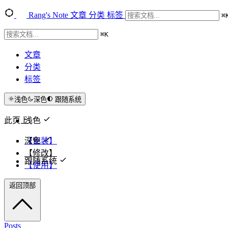
Rang's Note
文章
分类
标签
⌘
⌘
K
文章
分类
标签
浅色
深色
跟随系统
此页上
浅色
深色
【安装】
【修改】
跟随系统
【使用】
返回顶部
Posts