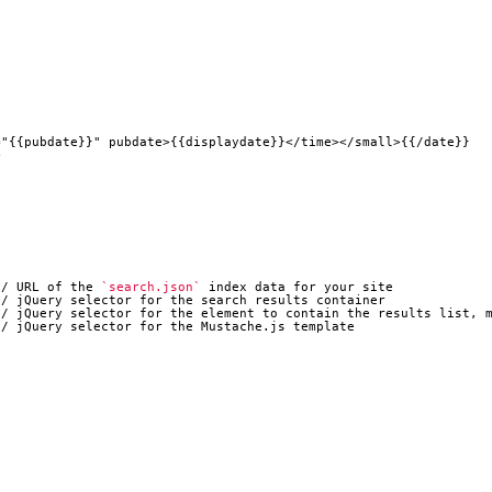
// URL of the 
`search.json`