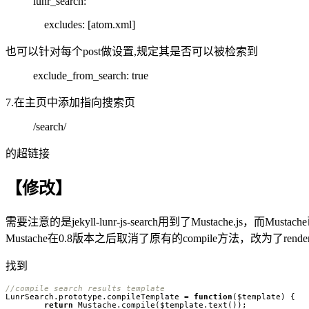
lunr_search:
excludes: [atom.xml]
也可以针对每个post做设置,规定其是否可以被检索到
exclude_from_search: true
7.在主页中添加指向搜索页
/search/
的超链接
【修改】
需要注意的是jekyll-lunr-js-search用到了Mustache.js，
Mustache在0.8版本之后取消了原有的compile方法，改为了render方
找到
LunrSearch
.
prototype
.
compileTemplate
=
function
(
$template
)
{
return
Mustache
.
compile
(
$template
.
text
());