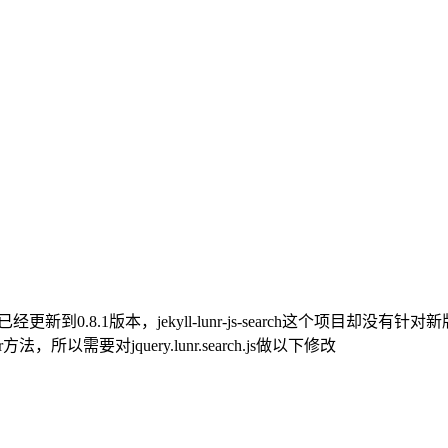
而Mustache已经更新到0.8.1版本，jekyll-lunr-js-search这
法，所以需要对jquery.lunr.search.js做以下修改