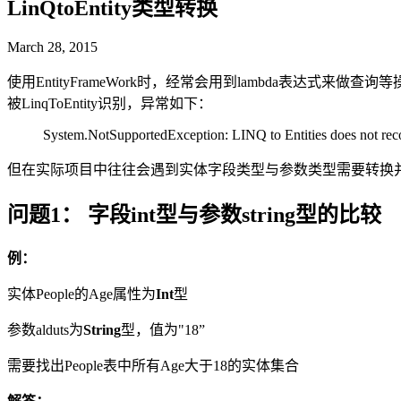
LinQtoEntity类型转换
March 28, 2015
使用EntityFrameWork时，经常会用到lambda表达式来做
被LinqToEntity识别，异常如下：
System.NotSupportedException: LINQ to Entities does not reco
但在实际项目中往往会遇到实体字段类型与参数类型需要转换
问题1： 字段int型与参数string型的比较
例：
实体People的Age属性为
Int
型
参数alduts为
String
型，值为"18”
需要找出People表中所有Age大于18的实体集合