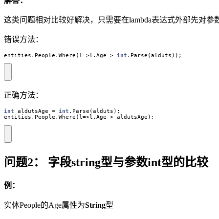
解答：
这类问题相对比较好解决，只需要在lambda表达式外部先对参
错误方法：
entities
.
People
.
Where
(
l
=>
l
.
Age
>
int
.
Parse
(
alduts
));
正确方法：
int
aldutsAge
=
int
.
Parse
(
alduts
);
entities
.
People
.
Where
(
l
=>
l
.
Age
>
aldutsAge
);
问题2： 字段string型与参数int型的比较
例：
实体People的Age属性为
String
型