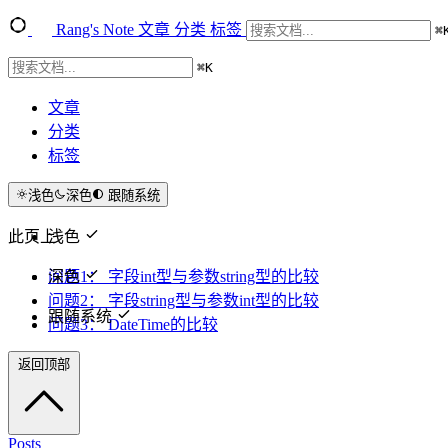
Rang's Note
文章
分类
标签
⌘
⌘
K
文章
分类
标签
浅色
深色
跟随系统
此页上
浅色
深色
问题1： 字段int型与参数string型的比较
问题2： 字段string型与参数int型的比较
跟随系统
问题3： DateTime的比较
返回顶部
Posts