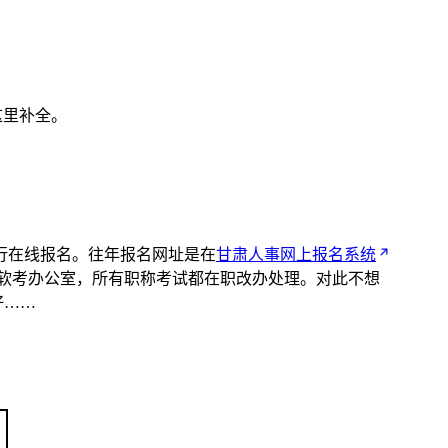
我这里补全。
行在线报名。往年报名网址是在
甘肃人事网上报名系统
 软考办公室，所有职称考试都在职改办处理。对此不想
好……