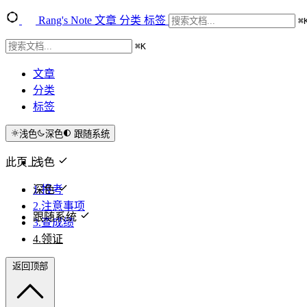
Rang's Note
文章
分类
标签
⌘
⌘
K
文章
分类
标签
浅色
深色
跟随系统
此页上
浅色
深色
1.报考
2.注意事项
跟随系统
3.查成绩
4.领证
返回顶部